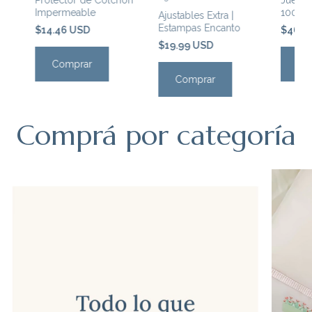
Impermeable
100% 
Ajustables Extra |
Encanto
Estampas Encanto
F
$14.46 USD
$46.6
$19.99 USD
Comprar
Co
Comprar
Comprá por categoría