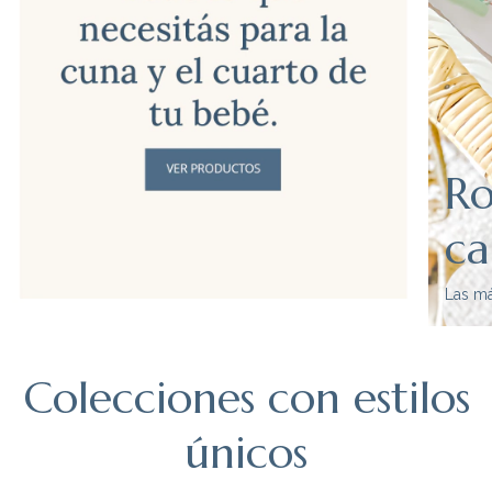
Ro
c
Las má
Colecciones con estilos
únicos