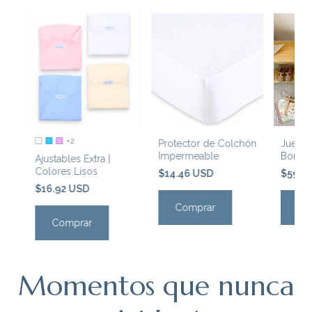
+2
4
Protector de Colchón
Juego
Impermeable
Bordad
Ajustables Extra |
'
'Cielo'
Colores Lisos
$14.46 USD
$59.9
$16.92 USD
Comprar
Co
Comprar
Momentos que nunca