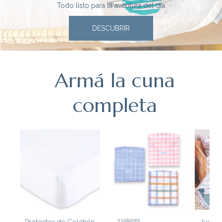
Todo listo para la aventura del día
DESCUBRIR
Armá la cuna
completa
3 colores
Protector de Colchón
Juego