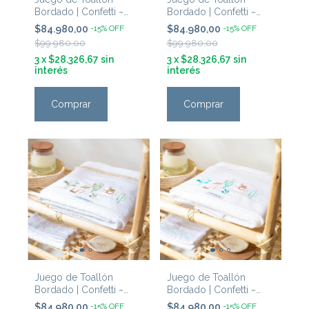
Bordado | Confetti ~
Bordado | Confetti ~
'Dinosaurios'
'Unicornio'
$84.980,00
-
15
%
OFF
$84.980,00
-
15
%
OFF
$99.980,00
$99.980,00
3
x
$28.326,67
sin
3
x
$28.326,67
sin
interés
interés
Comprar
Comprar
Juego de Toallón
Juego de Toallón
Bordado | Confetti ~
Bordado | Confetti ~
'Llamas Natural'
'Llamas Rosa'
$84.980,00
-
15
%
OFF
$84.980,00
-
15
%
OFF