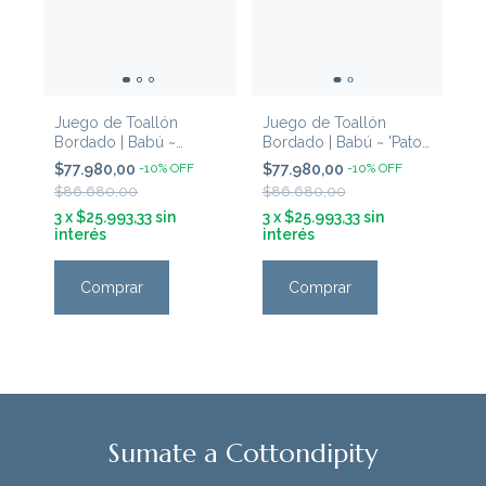
Juego de Toallón
Juego de Toallón
Bordado | Babú ~
Bordado | Babú ~ 'Pato
'Pajaritos Celeste'
& Conejo Natural'
$77.980,00
-
10
%
OFF
$77.980,00
-
10
%
OFF
$86.680,00
$86.680,00
3
x
$25.993,33
sin
3
x
$25.993,33
sin
interés
interés
Comprar
Comprar
Sumate a Cottondipity