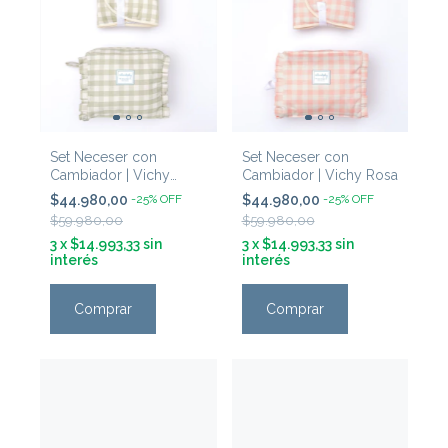
Set Neceser con
Set Neceser con
Cambiador | Vichy
Cambiador | Vichy Rosa
Verde
$44.980,00
-
25
%
OFF
$44.980,00
-
25
%
OFF
$59.980,00
$59.980,00
3
x
$14.993,33
sin
3
x
$14.993,33
sin
interés
interés
Comprar
Comprar