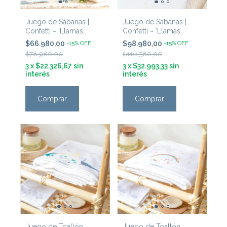
Juego de Sábanas |
Juego de Sábanas |
Confetti ~ 'Llamas
Confetti ~ 'Llamas
Verde'
Natural'
$66.980,00
-
15
%
OFF
$98.980,00
-
15
%
OFF
$78.980,00
$116.580,00
3
x
$22.326,67
sin
3
x
$32.993,33
sin
interés
interés
Comprar
Comprar
Juego de Toallón
Juego de Toallón