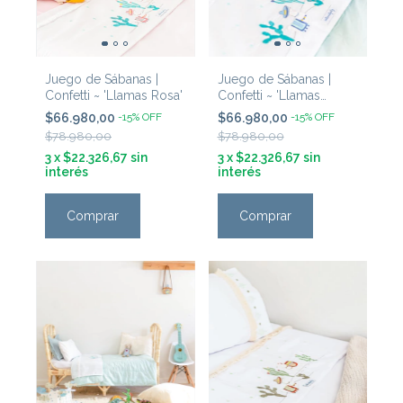
Juego de Sábanas |
Juego de Sábanas |
Confetti ~ 'Llamas Rosa'
Confetti ~ 'Llamas
Celeste'
$66.980,00
-
15
%
OFF
$66.980,00
-
15
%
OFF
$78.980,00
$78.980,00
3
x
$22.326,67
sin
3
x
$22.326,67
sin
interés
interés
Comprar
Comprar