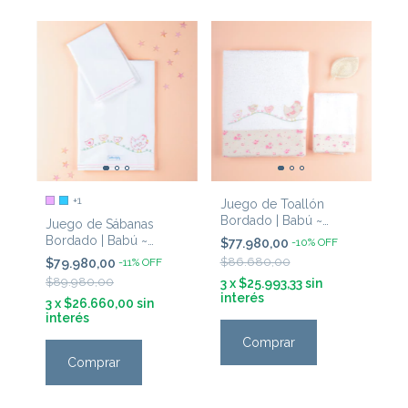
+1
Juego de Toallón
Bordado | Babú ~
Juego de Sábanas
'Gallinita Rosa'
Bordado | Babú ~
$77.980,00
-
10
%
OFF
'Gallinita & Pollitos'
$86.680,00
$79.980,00
-
11
%
OFF
$89.980,00
3
x
$25.993,33
sin
interés
3
x
$26.660,00
sin
interés
Comprar
Comprar