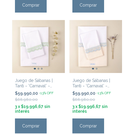
Comprar
Comprar
Juego de Sábanas |
Juego de Sábanas |
Tanti ~ 'Carnaval' ~
Tanti ~ 'Carnaval' ~
Guarda Blanca &
Guarda Cruda & Puntilla
$59.990,00
-
13
%
OFF
$59.990,00
-
13
%
OFF
Puntilla Menta
Celeste
$68.980,00
$68.980,00
3
x
$19.996,67
sin
3
x
$19.996,67
sin
interés
interés
Comprar
Comprar