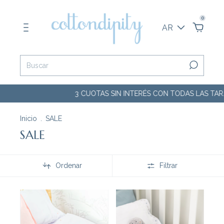
0
AR
3 CUOTAS SIN INTERÉS CON TODAS LAS TARJETA
Inicio
.
SALE
SALE
Ordenar
Filtrar