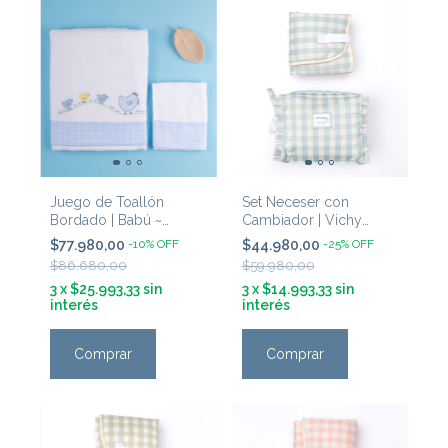
Juego de Toallón
Set Neceser con
Bordado | Babú ~
Cambiador | Vichy
'Gallinita Celeste'
Celeste
$77.980,00
-
10
%
OFF
$44.980,00
-
25
%
OFF
$86.680,00
$59.980,00
3
x
$25.993,33
sin
3
x
$14.993,33
sin
interés
interés
Comprar
Comprar