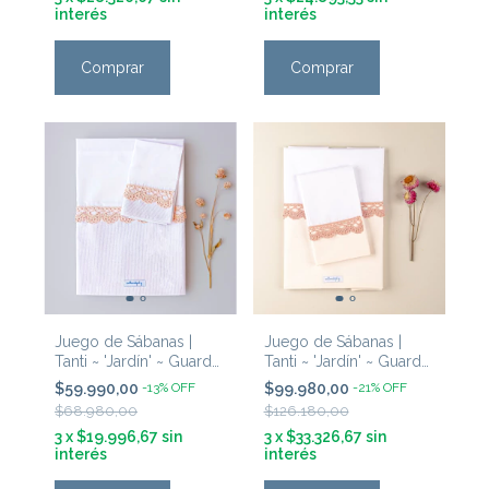
interés
interés
Comprar
Comprar
Juego de Sábanas |
Juego de Sábanas |
Tanti ~ 'Jardín' ~ Guarda
Tanti ~ 'Jardín' ~ Guarda
Blanca & Puntilla Rosa
Natural & Puntilla Rosa
$59.990,00
-
13
%
OFF
$99.980,00
-
21
%
OFF
Viejo
Intenso
$68.980,00
$126.180,00
3
x
$19.996,67
sin
3
x
$33.326,67
sin
interés
interés