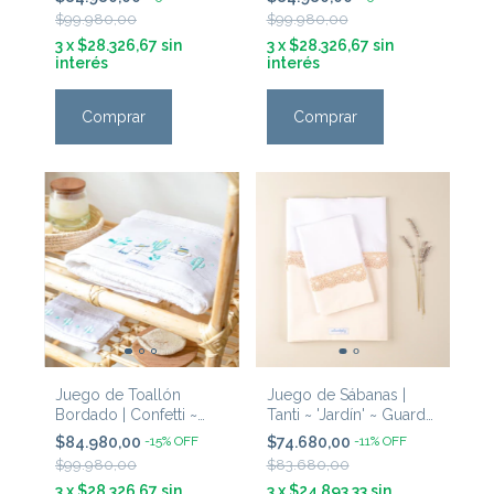
$99.980,00
$99.980,00
3
x
$28.326,67
sin
3
x
$28.326,67
sin
interés
interés
Comprar
Comprar
Juego de Toallón
Juego de Sábanas |
Bordado | Confetti ~
Tanti ~ 'Jardín' ~ Guarda
'Llamas Verde'
Natural & Puntilla Rosa
$84.980,00
-
15
%
OFF
$74.680,00
-
11
%
OFF
Viejo
$99.980,00
$83.680,00
3
x
$28.326,67
sin
3
x
$24.893,33
sin