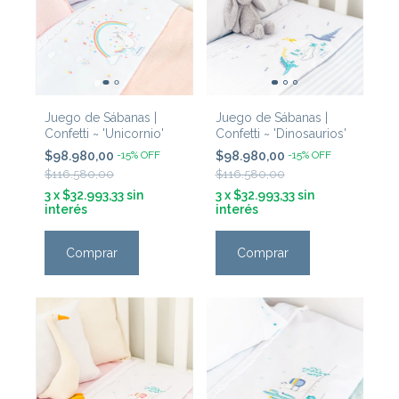
Juego de Sábanas |
Juego de Sábanas |
Confetti ~ 'Unicornio'
Confetti ~ 'Dinosaurios'
$98.980,00
-
15
%
OFF
$98.980,00
-
15
%
OFF
$116.580,00
$116.580,00
3
x
$32.993,33
sin
3
x
$32.993,33
sin
interés
interés
Comprar
Comprar