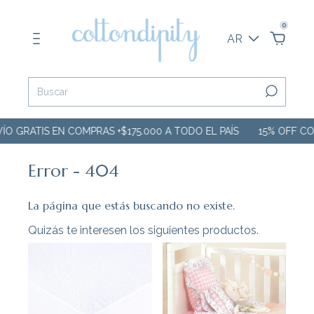
0
AR
O GRATIS EN COMPRAS +$175.000 A TODO EL PAÍS
15% OFF CO
Error - 404
La página que estás buscando no existe.
Quizás te interesen los siguientes productos.