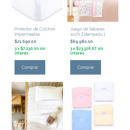
Protector de Colchón
Juego de Sábanas
Impermeable
100% Estampado |
Encanto ~ 'Flores
$21.690,00
$69.980,00
Silvestres'
3
x
$7.230,00
sin
3
x
$23.326,67
sin
interés
interés
Comprar
Comprar