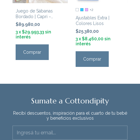
+2
Juego de Sábanas
Bordado | Capri ~
Ajustables Extra |
'Cielo'
Colores Lisos
$89.980,00
$25.380,00
3
x
$29.993,33
sin
interés
3
x
$8.460,00
sin
interés
Comprar
Comprar
Sumate a Cottondipity
Recibí descuentos, inspiración para el cuarto de tu bebé
y beneficios exclusivos